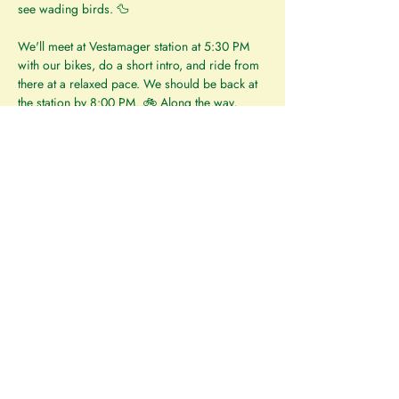
see wading birds. 🦆
We'll meet at Vestamager station at 5:30 PM 
with our bikes, do a short intro, and ride from 
there at a relaxed pace. We should be back at 
the station by 8:00 PM. 🚲 Along the way, 
we'll stop when we spot something interesting; 
otherwise, we'll find a spot for a longer break, 
with the chance to enjoy a cup of coffee, juice, 
or tea and a cookie.
⌚ Time: July 17 - 5:30–8:00 PM
 📌 Meeting point: Vestamager station
 🎒 Bring:
Bike
Weather-appropriate clothing
A cup for tea or coffee
Binoculars (if you have some, otherwise 
you can borrow ours)