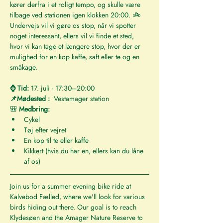
kører derfra i et roligt tempo, og skulle være 
tilbage ved stationen igen klokken 20:00. 🚲 
Undervejs vil vi gøre os stop, når vi spotter 
noget interessant, ellers vil vi finde et sted, 
hvor vi kan tage et længere stop, hvor der er 
mulighed for en kop kaffe, saft eller te og en 
småkage.
⌚ Tid:
 17. juli - 17:30–20:00
📌Mødested :
  Vestamager station
🎒 
Medbring:
Cykel
Tøj efter vejret
En kop til te eller kaffe
Kikkert (hvis du har en, ellers kan du låne 
af os)
Join us for a summer evening bike ride at 
Kalvebod Fælled, where we'll look for various 
birds hiding out there. Our goal is to reach 
Klydesøen and the Amager Nature Reserve to 