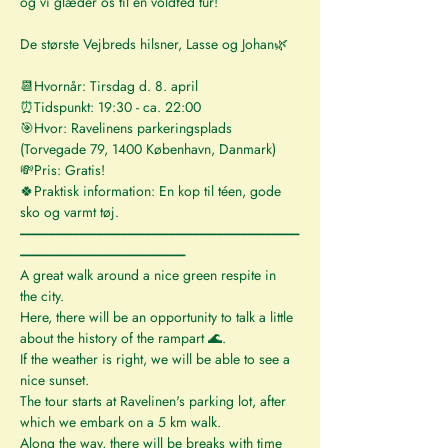
og vi glæder os til en voldfed tur!
De største Vejbreds hilsner, Lasse og Johan🌿
📆Hvornår: Tirsdag d. 8. april
⏰Tidspunkt: 19:30 - ca. 22:00
🎯Hvor: Ravelinens parkeringsplads 
(Torvegade 79, 1400 København, Danmark)
💸Pris: Gratis!
🍀Praktisk information: En kop til téen, gode 
sko og varmt tøj.
---------------------------------------------------------------------------------------------
-------------------------------------------------------
A great walk around a nice green respite in 
the city.
Here, there will be an opportunity to talk a little 
about the history of the rampart 🌊.
If the weather is right, we will be able to see a 
nice sunset.
The tour starts at Ravelinen's parking lot, after 
which we embark on a 5 km walk. 
Along the way, there will be breaks with time 