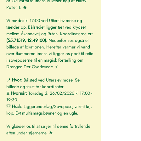
drikke varmt té imens vi læser højt af Harry 
Potter 1. 🔥
Vi mødes kl 17:00 ved Utterslev mose og 
tænder op. Bålstedet ligger tæt ved krydset 
mellem Åkandevej og Ruten. Koordinaterne er:
(55.71519, 12.49100). 
Nedenfor ses også et 
billede af lokationen. Herefter varmer vi vand 
over flammerne imens vi ligger os godt til rette 
i soveposerne til en magisk fortælling om 
Drengen Der Overlevede. ⚡
📍 
Hvor: 
Bålsted ved Utterslev mose. Se 
billede og tekst for koordinater.
⌛ 
Hvornår: 
Torsdag d. 26/02/2026 kl 17:00 - 
19:30.
🎒
 Husk: 
Liggerunderlag/Sovepose, varmt tøj, 
kop. Evt multismagsbønner og en ugle.
Vi glæder os til at se jer til denne fortryllende 
aften under stjernerne. 🌟