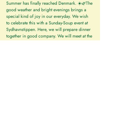
Summer has finally reached Denmark. ☀️🌿The 
good weather and bright evenings brings a 
special kind of joy in our everyday. We wish 
to celebrate this with a Sunday-Soup event at 
Sydhavnstippen. Here, we will prepare dinner 
together in good company. We will meet at the 
entrance to Sydhavnstippen at the road 
Sydløbsvej and then walk together to our 
location. Afterwards, we prepare the fire and 
soup, and end the event with a feast. 🌿
We are also bringing Højskole sangbogen, a 
collection of great songs to celebrate the 
summer. 
We look forward to seeing you on the event,
Best wishes, 
Jesper and Johan
⌚ 
Time: 
Sunday the 07/06 at 16:00-20:00
📌 
Where: 
Sydløbsvej at Sydhavnstippen 
(coordinates: 55.636925, 12.540322)