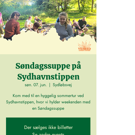
Søndagssuppe på
Sydhavnstippen
søn. 07. jun.
  |  
Sydløbsvej
Kom med til en hyggelig sommertur ved
Sydhavnstippen, hvor vi hylder weekenden med
en Søndagssuppe
Der sælges ikke billetter
Se andre events