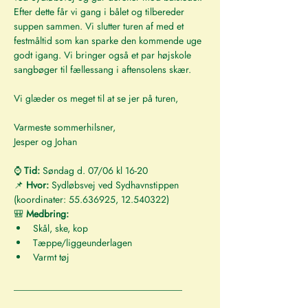
Efter dette får vi gang i bålet og tilbereder 
suppen sammen. Vi slutter turen af med et 
festmåltid som kan sparke den kommende uge 
godt igang. Vi bringer også et par højskole 
sangbøger til fællessang i aftensolens skær.
Vi glæder os meget til at se jer på turen,
Varmeste sommerhilsner,
Jesper og Johan
⌚ 
Tid: 
Søndag d. 07/06 kl 16-20
📌 
Hvor: 
Sydløbsvej ved Sydhavnstippen 
(koordinater: 55.636925, 12.540322)
🎒 
Medbring:
Skål, ske, kop
Tæppe/liggeunderlagen
Varmt tøj
___________________________________