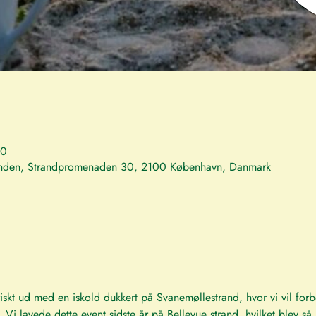
30
randen, Strandpromenaden 30, 2100 København, Danmark
iskt ud med en iskold dukkert på Svanemøllestrand, hvor vi vil for
. Vi lavede dette event sidste år på Bellevue strand, hvilket blev så 