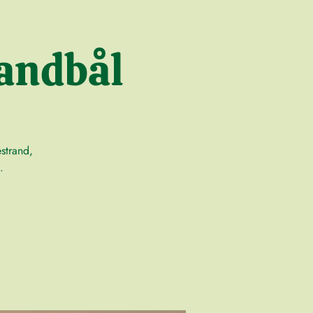
andbål
strand,
.