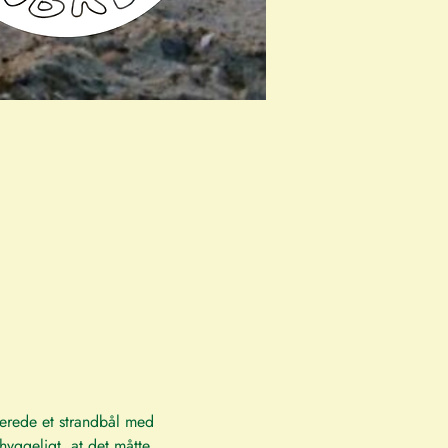
berede et strandbål med 
hyggeligt, at det måtte 